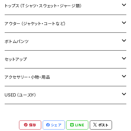
自社限定販売
トップス（Tシャツ・スウェット・ジャージ類）
モンチッチシリーズ
ALLG（アラグ）
Tシャツ
アウター（ジャケット・コートなど）
長袖Tシャツ
XLARGE（エクストララージ）
シャツ
ジャケット
ボトムパンツ
半袖Tシャツ
長袖シャツ
X-girl（エックスガール）
ポロ
ベスト
フルレングス
セットアップ
タンクトップ・ノースリーブ
半袖シャツ
SBLM.（エスビーエムエル）
トレーナー
スカジャン
ショートパンツ
上下セット
アクセサリー・小物・用品
スタンダード プルオーバー
絡繰魂（カラクリタマシイ）
パーカー
つなぎ・オーバーオール
上下別売り
帽子
USED（ユーズド）
ハーフジップトレーナー
プルオーバーパーカー
GALFY（ガルフィー）
トラックジャケット
ネックレス
OUTER
保存
シェア
LINE
ポスト
ジップパーカー
cookman（クックマン）
ニット
ブレスレット
TOPS