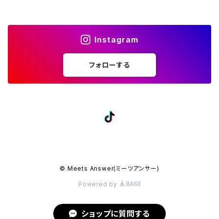
ハーフジップパーカー
児島ジーンズ
ベスト
ベルト
アウトドア用品
Instagram
ランタン
JlassicClothing（ジェラシッククロージング）
カーディガン
バッグ
フォローする
バーナー
THRASHER（スラッシャー）
靴下
2ND ARCHIVE（セカンド アーカイブ）
シューズ・スニーカー
NEWERA（ニューエラ）
その他
© Meets Answer(ミーツアンサー)
NEW JACK（ニュージャック）
sustainable（サスティナブル）
Powered by
ポータブル電源
THE NORTH FACE（ノースフェイス）
ショップに質問する