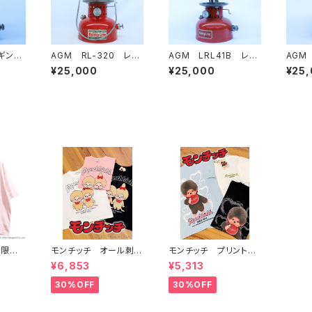
ヒギンズ)
AGM RL-320 レッ
AGM LRL41B レッ
AGM
 状態悪
ド 赤 ヴィンテージラ
ド 赤 ヴィンテージラ
ド 赤
¥25,000
¥25,000
¥25
ーン
ンタン
ンタン
ンタン
タン
社限定
モンチッチ オール刺繍
モンチッチ プリント柄
半袖T
ペアー柄Tシャツ 622
Tシャツ 622892
¥6,853
¥5,313
891
30%OFF
30%OFF