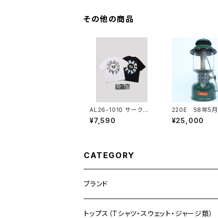
その他の商品
AL26-1010 サークル
220E 58年5
ロゴTシャツ
ーブグリーン ヴ
¥7,590
¥25,000
ージランタン Co
an(コールマン)
CATEGORY
ブランド
自社限定販売
トップス（Tシャツ・スウェット・ジャージ類）