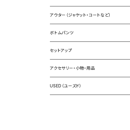
モンチッチシリーズ
ALLG（アラグ）
Tシャツ
アウター（ジャケット・コートなど）
長袖Tシャツ
XLARGE（エクストララージ）
シャツ
ジャケット
ボトムパンツ
半袖Tシャツ
長袖シャツ
X-girl（エックスガール）
ポロ
ベスト
フルレングス
セットアップ
タンクトップ・ノースリーブ
半袖シャツ
SBLM.（エスビーエムエル）
トレーナー
スカジャン
ショートパンツ
上下セット
アクセサリー・小物・用品
スタンダード プルオーバー
絡繰魂（カラクリタマシイ）
パーカー
つなぎ・オーバーオール
上下別売り
帽子
USED（ユーズド）
ハーフジップトレーナー
プルオーバーパーカー
GALFY（ガルフィー）
トラックジャケット
ネックレス
OUTER
ジップパーカー
cookman（クックマン）
ニット
ブレスレット
TOPS