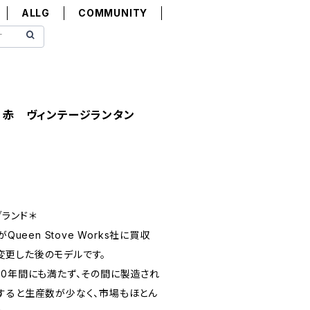
ALLG
COMMUNITY
ド 赤 ヴィンテージランタン
ランド＊
Queen Stove Works社に買収
eに変更した後のモデルです。
20年間にも満たず、その間に製造され
すると生産数が少なく、市場もほとん