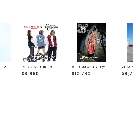
月 オリ
RED CAP GIRL x JLA
ALLG✖︎GALFYコラ
JLAS
ィンテ
SSIC CLOTHING コ
ボ アップリケTEEvo2
✖︎BE
¥8,690
¥10,780
¥9,
lem
ラボ サークルロゴ裏
162363
ANGE
 ランプ
起毛スウェットスタジャ
ン