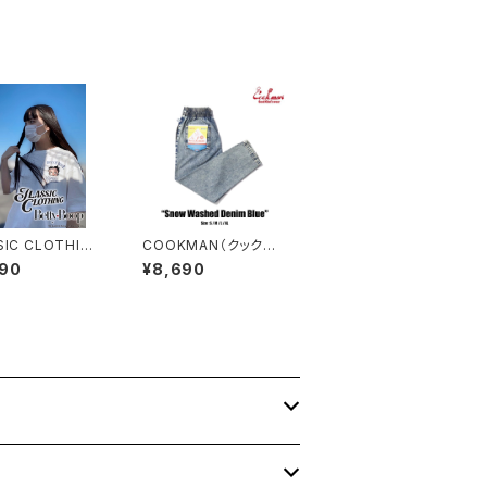
SIC CLOTHING
COOKMAN（クックマ
TTY BOOP S/S
ン）ケミカルウォッシュ
790
¥8,690
L&DEVIL TEE
スノーウォッシュデニム
ブルー シェフパンツ Sn
ow Washed Denim
231-31821