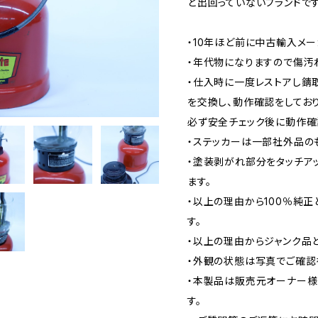
ど出回っていないブランドです
・10年ほど前に中古輸入メ
・年代物になりますので傷汚
・仕入時に一度レストアし錆
を交換し、動作確認をしてお
必ず安全チェック後に動作確
・ステッカーは一部社外品の
・塗装剥がれ部分をタッチア
ます。
・以上の理由から100％純
す。
・以上の理由からジャンク品と
・外観の状態は写真でご確認
・本製品は販売元オーナー様
す。