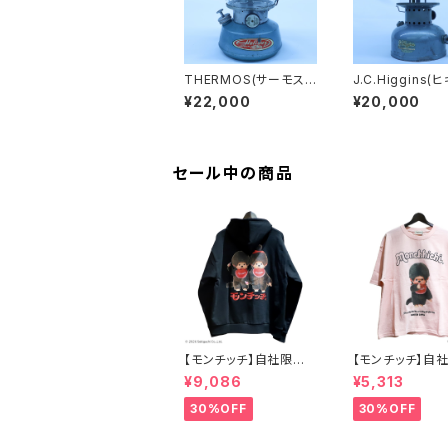
THERMOS(サーモス)
J.C.Higgins(
8312 ブルー ヴィ
710 74011
¥22,000
¥20,000
ンテージランタン
い ブルーグリ
ヴィンテージラン
セール中の商品
【モンチッチ】自社限定
【モンチッチ】自
販売 オリジナル ジップ
販売 オリジナル
¥9,086
¥5,313
パーカー
シャツ
30%OFF
30%OFF