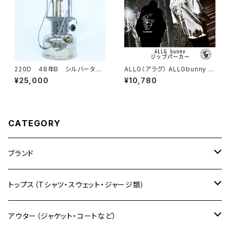
220D 48年B シルバータン
ALLG（アラグ） ALLGbunny ビ
ク ヴィンテージランタン Col
ックシルエット ロゴジップアップ
¥25,000
¥10,780
eman(コールマン) ランプ
PK AL25-1105
CATEGORY
ブランド
自社限定販売
トップス（Tシャツ・スウェット・ジャージ類）
モンチッチシリーズ
ALLG（アラグ）
Tシャツ
アウター（ジャケット・コートなど）