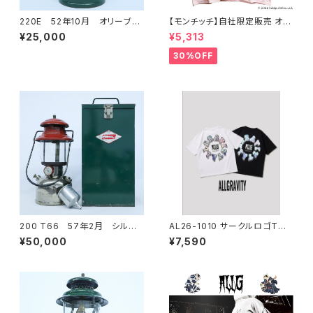
220E 52年10月 オリーブグ
【モンチッチ】自社限定販売 オリ
リーン ヴィンテージランタン
ジナル半袖Tシャツ
¥25,000
¥5,313
Coleman(コールマン) ランプ
30%OFF
200 T66 57年2月 シルバ
AL26-1010 サークルロゴTシ
ータンク スチールケース付き
ャツ
¥50,000
¥7,590
ヴィンテージランタン Colem
an(コールマン) ランプ