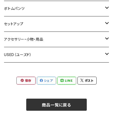
長袖Tシャツ
XLARGE（エクストララージ）
シャツ
ジャケット
ボトムパンツ
半袖Tシャツ
長袖シャツ
X-girl（エックスガール）
ポロ
ベスト
フルレングス
セットアップ
タンクトップ・ノースリーブ
半袖シャツ
SBLM.（エスビーエムエル）
トレーナー
スカジャン
ショートパンツ
上下セット
アクセサリー・小物・用品
スタンダード プルオーバー
絡繰魂（カラクリタマシイ）
パーカー
つなぎ・オーバーオール
上下別売り
帽子
USED（ユーズド）
ハーフジップトレーナー
プルオーバーパーカー
GALFY（ガルフィー）
トラックジャケット
ネックレス
OUTER
保存
シェア
LINE
ポスト
ジップパーカー
cookman（クックマン）
ニット
ブレスレット
TOPS
ハーフジップパーカー
児島ジーンズ
ベスト
ベルト
アウトドア用品
商品一覧に戻る