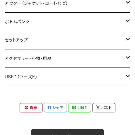
モンチッチシリーズ
ALLG（アラグ）
Tシャツ
アウター（ジャケット・コートなど）
長袖Tシャツ
XLARGE（エクストララージ）
シャツ
ジャケット
ボトムパンツ
半袖Tシャツ
長袖シャツ
X-girl（エックスガール）
ポロ
ベスト
フルレングス
セットアップ
タンクトップ・ノースリーブ
半袖シャツ
SBLM.（エスビーエムエル）
トレーナー
スカジャン
ショートパンツ
上下セット
アクセサリー・小物・用品
スタンダード プルオーバー
絡繰魂（カラクリタマシイ）
パーカー
つなぎ・オーバーオール
上下別売り
帽子
USED（ユーズド）
ハーフジップトレーナー
プルオーバーパーカー
GALFY（ガルフィー）
トラックジャケット
ネックレス
OUTER
保存
シェア
LINE
ポスト
ジップパーカー
cookman（クックマン）
ニット
ブレスレット
TOPS
ハーフジップパーカー
児島ジーンズ
ベスト
ベルト
アウトドア用品