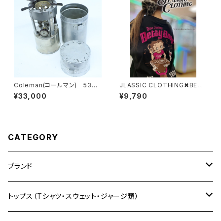
Coleman(コールマン) 530
JLASSIC CLOTHING✖︎BETT
A46 付属品：ケース ヴィン
Y BOOP S/S DJTEE
¥33,000
¥9,790
テージ バーナー
CATEGORY
ブランド
自社限定販売
トップス（Tシャツ・スウェット・ジャージ類）