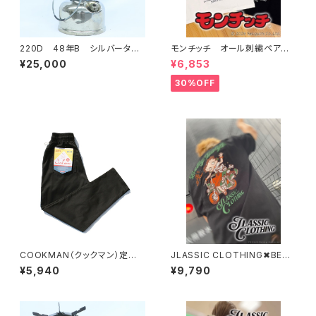
220D 48年B シルバータン
モンチッチ オール刺繍ペアー
ク ヴィンテージランタン Col
柄Tシャツ 622891
¥25,000
¥6,853
eman(コールマン) ランプ
30%OFF
COOKMAN（クックマン）定番
JLASSIC CLOTHING✖︎BETT
ブラック シェフパンツ Black 23
Y BOOP S/S BIKE TEE
¥5,940
¥9,790
1-23829