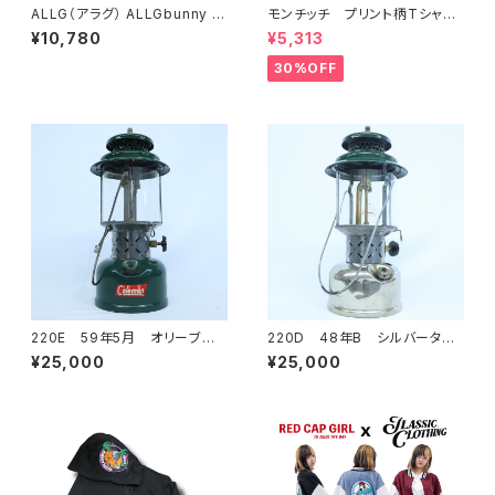
ALLG（アラグ） ALLGbunny ビ
モンチッチ プリント柄Tシャ
ックシルエット ロゴジップアップ
ツ 622892
¥10,780
¥5,313
PK AL25-1105
30%OFF
220E 59年5月 オリーブグリ
220D 48年B シルバータン
ーン ヴィンテージランタン C
ク ヴィンテージランタン Col
¥25,000
¥25,000
oleman(コールマン) ランプ
eman(コールマン) ランプ