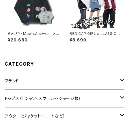
GALFYｘMeetsAnswer メニ
RED CAP GIRL x JLASSIC C
ーポケットZIPパーカー 1240
LOTHING コラボ サークルロ
¥20,680
¥8,690
78・154390
ゴ裏起毛スウェットスタジャン
CATEGORY
ブランド
自社限定販売
トップス（Tシャツ・スウェット・ジャージ類）
モンチッチシリーズ
ALLG（アラグ）
Tシャツ
アウター（ジャケット・コートなど）