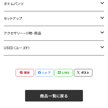
長袖Tシャツ
XLARGE（エクストララージ）
シャツ
ジャケット
ボトムパンツ
半袖Tシャツ
長袖シャツ
X-girl（エックスガール）
ポロ
ベスト
フルレングス
セットアップ
タンクトップ・ノースリーブ
半袖シャツ
SBLM.（エスビーエムエル）
トレーナー
スカジャン
ショートパンツ
上下セット
アクセサリー・小物・用品
スタンダード プルオーバー
絡繰魂（カラクリタマシイ）
パーカー
つなぎ・オーバーオール
上下別売り
帽子
USED（ユーズド）
ハーフジップトレーナー
プルオーバーパーカー
GALFY（ガルフィー）
トラックジャケット
ネックレス
OUTER
保存
シェア
LINE
ポスト
ジップパーカー
cookman（クックマン）
ニット
ブレスレット
TOPS
ハーフジップパーカー
児島ジーンズ
ベスト
ベルト
アウトドア用品
商品一覧に戻る
ランタン
JlassicClothing（ジェラシッククロージング）
カーディガン
バッグ